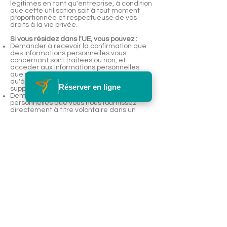
légitimes en tant qu'entreprise, à condition
que cette utilisation soit à tout moment
proportionnée et respectueuse de vos
droits à la vie privée.
Si vous résidez dans l'UE, vous pouvez :
Demander à recevoir la confirmation que
des Informations personnelles vous
concernant sont traitées ou non, et
accéder aux Informations personnelles
que nous stockons vous concernant, ainsi
qu'à certaines informations
Réserver en ligne
supplémentaires
Demander à recevoir des Informations
personnelles que vous nous fournissez
directement à titre volontaire dans un
format structuré, couramment utilisé et
lisible par machine
Demander la rectification de vos
Informations personnelles qui sont sous
notre contrôle
Demander l'effacement de vos
Informations personnelles
Vous opposer au traitement des données
personnelles par nos soins
Demander la limitation du traitement de
vos Informations personnelles par nos soins
Déposer une plainte auprès d'une autorité
de contrôle
Toutefois, veuillez noter que ces droits ne
sont pas absolus et qu’ils peuvent être